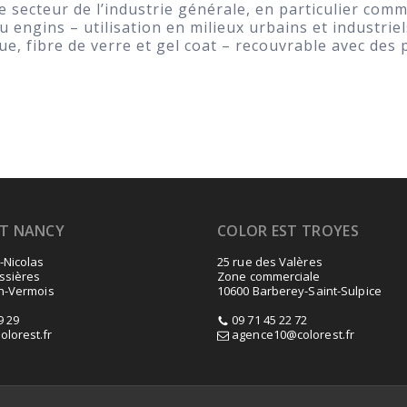
le secteur de l’industrie générale, en particulier c
u engins – utilisation en milieux urbains et industriel
ique, fibre de verre et gel coat – recouvrable avec de
ST NANCY
COLOR EST TROYES
-Nicolas
25 rue des Valères
ssières
Zone commerciale
En-Vermois
10600 Barberey-Saint-Sulpice
9 29
09 71 45 22 72
lorest.fr
agence10@colorest.fr