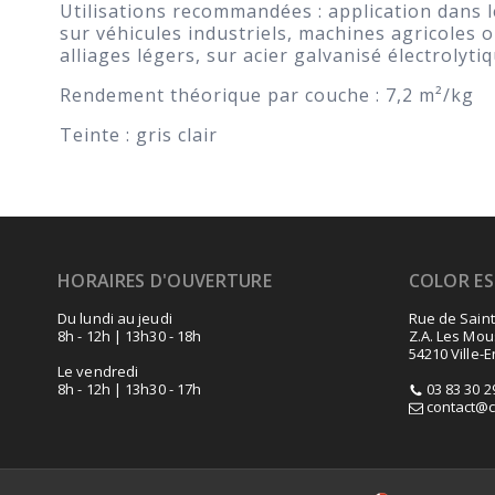
Utilisations recommandées : application dans 
sur véhicules industriels, machines agricoles o
alliages légers, sur acier galvanisé électrolyt
Rendement théorique par couche : 7,2 m²/kg
Teinte : gris clair
HORAIRES D'OUVERTURE
COLOR E
Du lundi au jeudi
Rue de Saint
8h - 12h | 13h30 - 18h
Z.A. Les Mou
54210 Ville-
Le vendredi
8h - 12h | 13h30 - 17h
03 83 30 2
contact@co