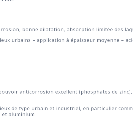
orrosion, bonne dilatation, absorption limitée des laqu
ieux urbains – application à épaisseur moyenne – aci
pouvoir anticorrosion excellent (phosphates de zinc),
ieux de type urbain et industriel, en particulier com
ée et aluminium