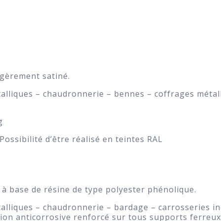
gèrement satiné.
alliques – chaudronnerie – bennes – coffrages métal
g
Possibilité d’être réalisé en teintes RAL
 base de résine de type polyester phénolique.
lliques – chaudronnerie – bardage – carrosseries ind
ction anticorrosive renforcé sur tous supports ferreu