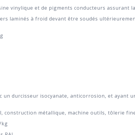
ine vinylique et de pigments conducteurs assurant la
ers laminés à froid devant être soudés ultérieuremen
kg
ec un durcisseur isocyanate, anticorrosion, et ayant
l, construction métallique, machine outils, tôlerie fi
/kg
tes RAL