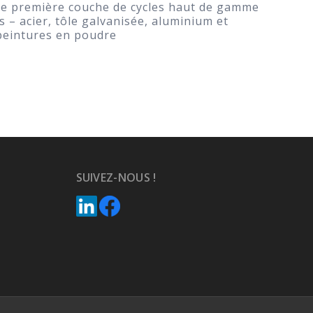
omme première couche de cycles haut de gamme
s – acier, tôle galvanisée, aluminium et
s peintures en poudre
SUIVEZ-NOUS !