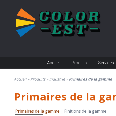
Skip
to
content
Accueil
Produits
Services
Accueil
»
Produits
»
Industrie
»
Primaires de la gamme
Primaires de la g
Primaires de la gamme
Finitions de la gamme