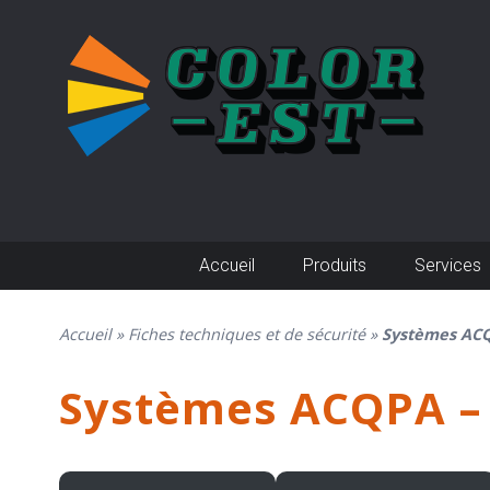
Skip
to
content
Accueil
Produits
Services
Accueil
»
Fiches techniques et de sécurité
»
Systèmes ACQ
Systèmes ACQPA –