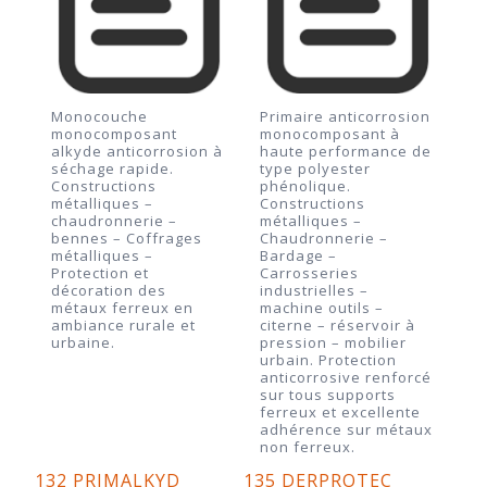
Monocouche
Primaire anticorrosion
monocomposant
monocomposant à
alkyde anticorrosion à
haute performance de
séchage rapide.
type polyester
Constructions
phénolique.
métalliques –
Constructions
chaudronnerie –
métalliques –
bennes – Coffrages
Chaudronnerie –
métalliques –
Bardage –
Protection et
Carrosseries
décoration des
industrielles –
métaux ferreux en
machine outils –
ambiance rurale et
citerne – réservoir à
urbaine.
pression – mobilier
urbain. Protection
anticorrosive renforcé
sur tous supports
ferreux et excellente
adhérence sur métaux
non ferreux.
132 PRIMALKYD
135 DERPROTEC