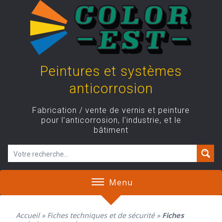
Skip
to
content
Peintures et systèmes
anticorrosion
Fabrication / vente de vernis et peinture
pour l’anticorrosion, l'industrie, et le
bâtiment
Menu
Accueil
»
Fiches techniques et de sécurité
»
Fiches