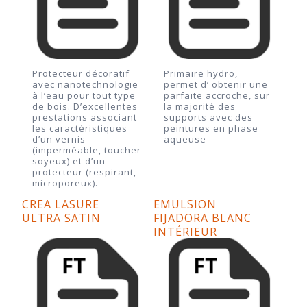
Protecteur décoratif
Primaire hydro,
avec nanotechnologie
permet d’ obtenir une
à l’eau pour tout type
parfaite accroche, sur
de bois. D’excellentes
la majorité des
prestations associant
supports avec des
les caractéristiques
peintures en phase
d’un vernis
aqueuse
(imperméable, toucher
soyeux) et d’un
protecteur (respirant,
microporeux).
CREA LASURE
EMULSION
ULTRA SATIN
FIJADORA BLANC
INTÉRIEUR