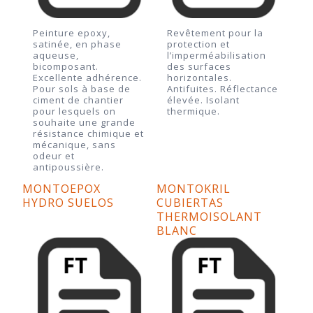
Peinture epoxy,
Revêtement pour la
satinée, en phase
protection et
aqueuse,
l’imperméabilisation
bicomposant.
des surfaces
Excellente adhérence.
horizontales.
Pour sols à base de
Antifuites. Réflectance
ciment de chantier
élevée. Isolant
pour lesquels on
thermique.
souhaite une grande
résistance chimique et
mécanique, sans
odeur et
antipoussière.
MONTOEPOX
MONTOKRIL
HYDRO SUELOS
CUBIERTAS
THERMOISOLANT
BLANC