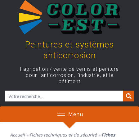
Skip
to
content
Peintures et systèmes
anticorrosion
Fabrication / vente de vernis et peinture
pour l’anticorrosion, l'industrie, et le
bâtiment
Menu
Accueil
»
Fiches techniques et de sécurité
»
Fiches