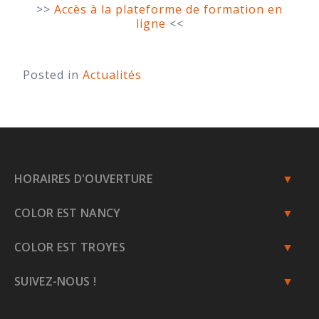
>>
Accès à la plateforme de formation en
ligne
<<
Posted in
Actualités
HORAIRES D'OUVERTURE
Du lundi au jeudi
COLOR EST NANCY
8h - 12h | 13h30 - 18h
Le vendredi
Rue de Saint-Nicolas
COLOR EST TROYES
8h - 12h | 13h30 - 17h
Z.A. Les Moussières
54210 Ville-En-Vermois
25 rue des Valères
SUIVEZ-NOUS !
Zone commerciale
03 83 30 29 29
10600 Barberey-Saint-Sulpice
contact@colorest.fr
09 71 45 22 72