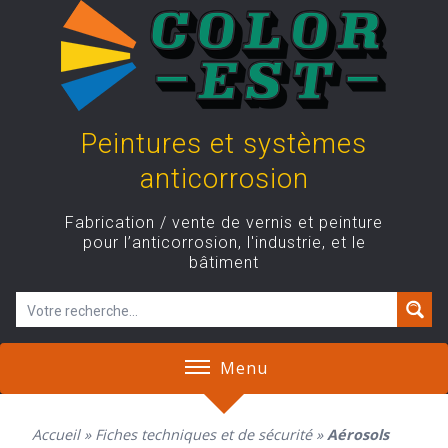
Skip
to
content
Peintures et systèmes
anticorrosion
Fabrication / vente de vernis et peinture
pour l’anticorrosion, l'industrie, et le
bâtiment
Menu
Accueil
»
Fiches techniques et de sécurité
»
Aérosols